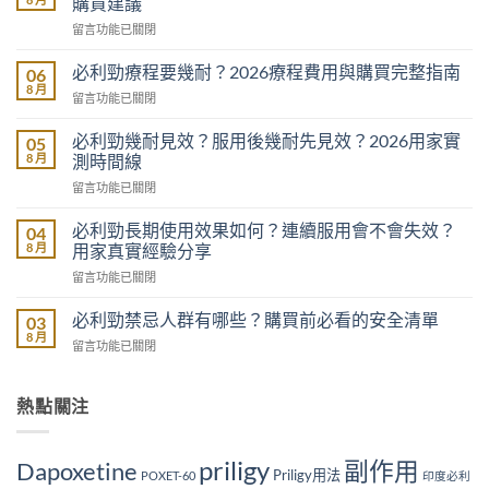
購買建議
在
留言功能已關閉
〈必
利
必利勁療程要幾耐？2026療程費用與購買完整指南
06
勁
8 月
在
留言功能已關閉
傷
〈必
腎
利
必利勁幾耐見效？服用後幾耐先見效？2026用家實
05
嗎？
勁
8 月
測時間線
2026
療
買
在
留言功能已關閉
程
前
〈必
要
必
利
必利勁長期使用效果如何？連續服用會不會失效？
幾
04
睇
勁
耐？
8 月
用家真實經驗分享
肝
幾
2026
腎
在
留言功能已關閉
耐
療
安
〈必
見
程
全
利
必利勁禁忌人群有哪些？購買前必看的安全清單
效？
03
費
分
勁
服
8 月
用
析
在
留言功能已關閉
長
用
與
與
〈必
期
後
購
正
利
使
幾
買
貨
勁
熱點關注
用
耐
完
購
禁
效
先
整
買
忌
果
見
指
建
人
如
priligy
副作用
Dapoxetine
效？
南〉
Priligy用法
議〉
群
POXET-60
印度必利
何？
2026
中