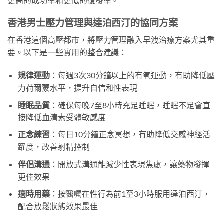
更高的成功率和更低的復發率。
香港男士壓力管理與達泊西汀的協同方案
在香港這個高壓都市，將壓力管理融入早洩治療方案尤其重
要。以下是一些實用的整合建議：
規律運動
：每週3次30分鐘以上的有氧運動，有助降低壓
力荷爾蒙水平，提升自信和性表現
睡眠品質
：確保每晚7至8小時充足睡眠，睡眠不足會直
接降低血清素受體敏感度
正念練習
：每日10分鐘正念冥想，有助降低交感神經活
躍度，改善射精控制
伴侶溝通
：開放式溝通能減少性表現焦慮，讓藥物發揮
更佳效果
適時用藥
：按醫囑在性行為前1至3小時服用達泊西汀，
配合放鬆狀態效果最佳