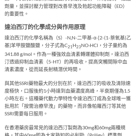
劑量，並探討壓力管理對改善早洩及勃起功能障礙（ED）
的重要性。
達泊西汀的化學成分與作用原理
達泊西汀的化學名稱為（S）-N,N-二甲基-α-[2-(1-萘氧基)乙
基]苯甲胺鹽酸鹽，分子式為C
H
NO·HCl，分子量約為
21
23
341.88 g/mol。作為一種強效血清素轉運體抑制劑，達泊西
汀透過抑制血清素（5-HT）的再吸收，提高突觸間隙中血
清素濃度，從而延長射精潛伏時間。
與其他SSRI藥物最大的分別在於，達泊西汀的吸收及清除速
度極快，口服後約1小時達到血藥濃度高峰，半衰期僅為1.5
小時左右。這種藥代動力學特性令達泊西汀成為全球唯一獲
批用於「按需治療早洩」的藥物，而非像帕羅西汀等其他
SSRI需要每日服用。
在香港藥房最常見的達泊西汀製劑為30mg和60mg兩種規
格，其中60mg即為大家熟知的必利勁（Priligy）標準劑