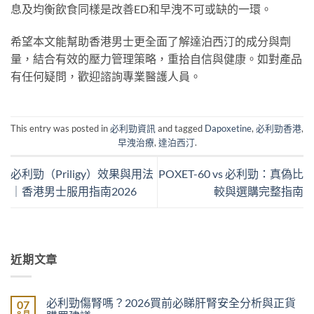
息及均衡飲食同樣是改善ED和早洩不可或缺的一環。
希望本文能幫助香港男士更全面了解達泊西汀的成分與劑
量，結合有效的壓力管理策略，重拾自信與健康。如對產品
有任何疑問，歡迎諮詢專業醫護人員。
This entry was posted in
必利勁資訊
and tagged
Dapoxetine
,
必利勁香港
,
早洩治療
,
達泊西汀
.
必利勁（Priligy）效果與用法
POXET-60 vs 必利勁：真偽比
｜香港男士服用指南2026
較與選購完整指南
近期文章
必利勁傷腎嗎？2026買前必睇肝腎安全分析與正貨
07
8 月