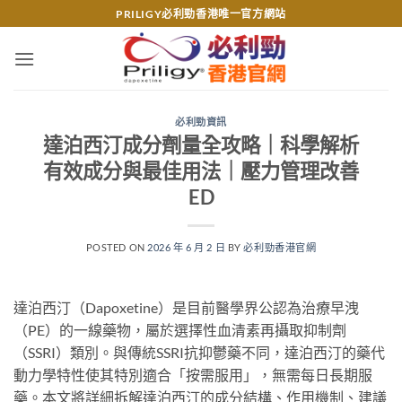
Skip
PRILIGY必利勁香港唯一官方網站
to
content
必利勁資訊
達泊西汀成分劑量全攻略｜科學解析
有效成分與最佳用法｜壓力管理改善
ED
POSTED ON
2026 年 6 月 2 日
BY
必利勁香港官網
達泊西汀（Dapoxetine）是目前醫學界公認為治療早洩
（PE）的一線藥物，屬於選擇性血清素再攝取抑制劑
（SSRI）類別。與傳統SSRI抗抑鬱藥不同，達泊西汀的藥代
動力學特性使其特別適合「按需服用」，無需每日長期服
藥。本文將詳細拆解達泊西汀的成分結構、作用機制、建議