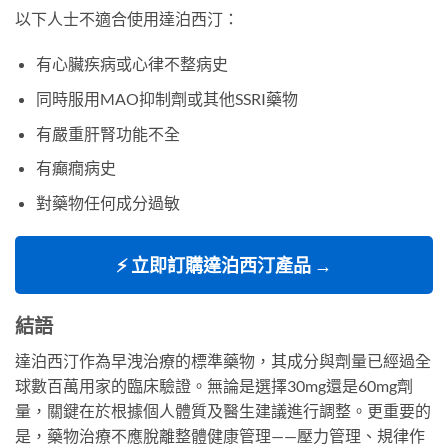
以下人士不適合使用達泊西汀：
有心臟疾病或心律不整病史
同時服用MAO抑制劑或其他SSRI藥物
有嚴重肝腎功能不全
有癲癇病史
對藥物任何成分過敏
⚡ 立即訂購達泊西汀產品 →
結語
達泊西汀作為早洩治療的標準藥物，其成分與劑量已經過全
球數百萬用家的臨床驗證。無論是選擇30mg還是60mg劑
量，關鍵在於根據個人體質及醫生建議進行調整。更重要的
是，藥物治療不應脫離整體健康管理——壓力管理、規律作