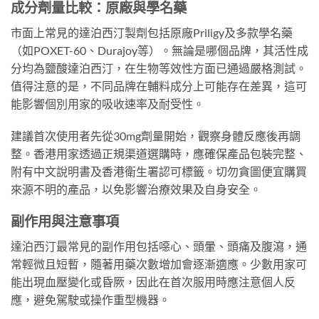
成分劑量比較：原廠與學名藥
市面上常見的達泊西汀製劑包括原廠Priligy及多款學名藥
（如POXET-60、Durajoy等）。無論是哪個品牌，其活性成
分均為鹽酸達泊西汀，在生物等效性方面已通過嚴格測試。
值得注意的是，不同品牌在輔料成分上可能存在差異，這可
能影響個別用家的吸收速率及耐受性。
建議首次使用者先從30mg劑量開始，觀察身體反應後再調
整。香港用家透過正規渠道選購時，應確保產品包裝完整、
附有中文說明書及香港衛生署認可標籤。切勿貪圖便宜購買
來源不明的產品，以免影響治療效果及自身安全。
副作用與注意事項
達泊西汀最常見的副作用包括噁心、頭暈、頭痛及腹瀉，通
常輕微且短暫，隨著用藥次數增加會逐漸適應。少數用家可
能出現血壓變化或昏厥，因此在首次服用時應注意個人反
應，避免駕駛或操作重型機器。