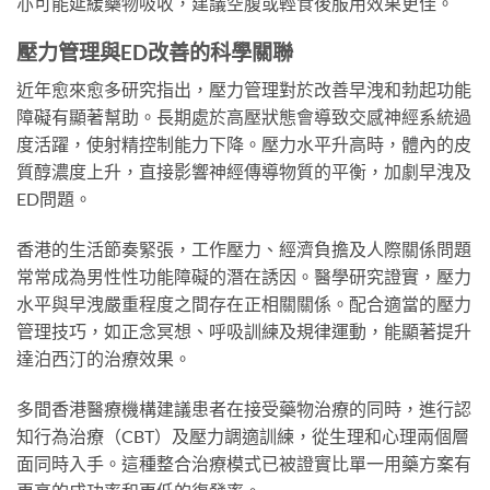
亦可能延緩藥物吸收，建議空腹或輕食後服用效果更佳。
壓力管理與ED改善的科學關聯
近年愈來愈多研究指出，壓力管理對於改善早洩和勃起功能
障礙有顯著幫助。長期處於高壓狀態會導致交感神經系統過
度活躍，使射精控制能力下降。壓力水平升高時，體內的皮
質醇濃度上升，直接影響神經傳導物質的平衡，加劇早洩及
ED問題。
香港的生活節奏緊張，工作壓力、經濟負擔及人際關係問題
常常成為男性性功能障礙的潛在誘因。醫學研究證實，壓力
水平與早洩嚴重程度之間存在正相關關係。配合適當的壓力
管理技巧，如正念冥想、呼吸訓練及規律運動，能顯著提升
達泊西汀的治療效果。
多間香港醫療機構建議患者在接受藥物治療的同時，進行認
知行為治療（CBT）及壓力調適訓練，從生理和心理兩個層
面同時入手。這種整合治療模式已被證實比單一用藥方案有