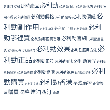
中
有
連
用
必利勁
延時產品
哪
射精控制
必利勁lihkg
必利勁 代購
必利勁使
續
勁
家
些？
服
實
必
購
用
必利勁價格
必利勁價錢
測
用心得
必利勁假貨
必利勁 價格
買
會
時
前
不
間
利勁副作用
必利
必
會
必利勁 半顆
線〉
必利勁功效
必利勁吃法
看
失
中
的
勁哪裡買
效？
必利勁官網
必利勁哪裡買香港
安
必利勁屈臣
用
全
家
必
必利勁效果
清
真
必利勁服用方法
氏
必利勁心得
必利勁成分
單〉
實
中
經
利勁正品
必利勁真假
必利勁正貨
必利勁用法
驗
必利勁
分
必利
享〉
必利勁網購
必利勁藥房
真假辨別
必利勁真偽
必利勁說明書
中
勁購買
必利勁香港
早洩治療
正貨渠
必利勁長期
購買攻略
達泊西汀
道
香港