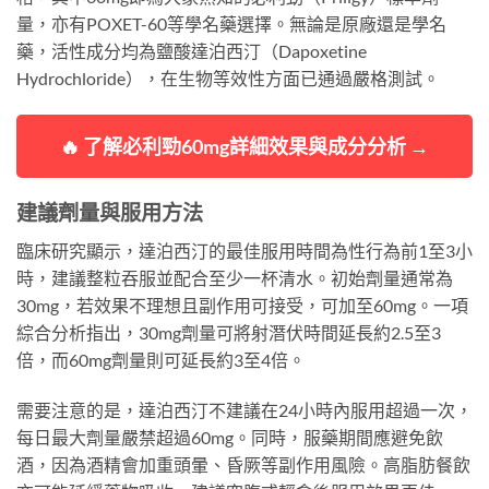
量，亦有POXET-60等學名藥選擇。無論是原廠還是學名
藥，活性成分均為鹽酸達泊西汀（Dapoxetine
Hydrochloride），在生物等效性方面已通過嚴格測試。
🔥 了解必利勁60mg詳細效果與成分分析 →
建議劑量與服用方法
臨床研究顯示，達泊西汀的最佳服用時間為性行為前1至3小
時，建議整粒吞服並配合至少一杯清水。初始劑量通常為
30mg，若效果不理想且副作用可接受，可加至60mg。一項
綜合分析指出，30mg劑量可將射潛伏時間延長約2.5至3
倍，而60mg劑量則可延長約3至4倍。
需要注意的是，達泊西汀不建議在24小時內服用超過一次，
每日最大劑量嚴禁超過60mg。同時，服藥期間應避免飲
酒，因為酒精會加重頭暈、昏厥等副作用風險。高脂肪餐飲