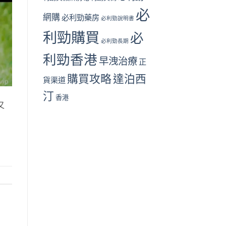
必
網購
必利勁藥房
必利勁說明書
利勁購買
必
必利勁長期
利勁香港
早洩治療
正
購買攻略
達泊西
貨渠道
汀
香港
又