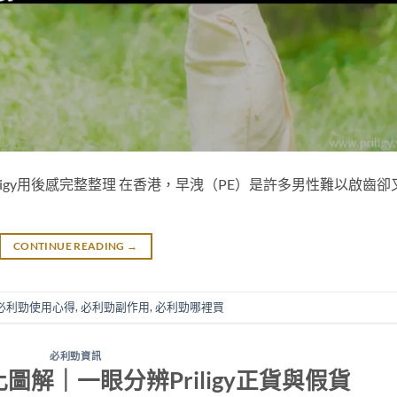
iligy用後感完整整理 在香港，早洩（PE）是許多男性難以啟齒卻
CONTINUE READING
→
必利勁使用心得
,
必利勁副作用
,
必利勁哪裡買
必利勁資訊
解｜一眼分辨Priligy正貨與假貨