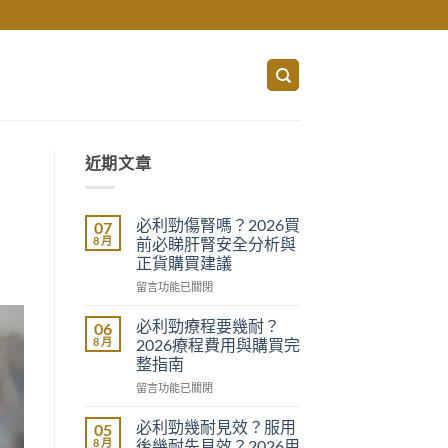
近期文章
必利勁傷腎嗎？2026買
07
8 月
前必睇肝腎安全分析與
正貨購買建議
在
留言功能已關閉
〈必
利
必利勁療程要幾耐？
06
勁
8 月
2026療程費用與購買完
傷
整指南
腎
在
留言功能已關閉
嗎？
〈必
2026
利
買
必利勁幾耐見效？服用
05
勁
前
8 月
後幾耐先見效？2026用