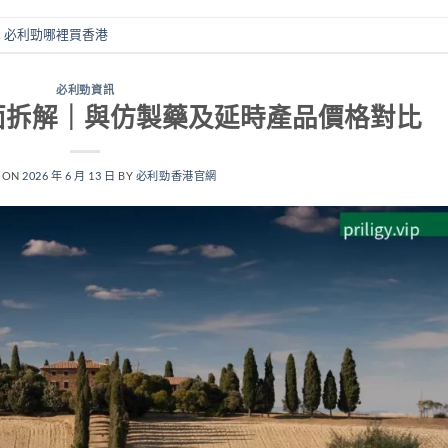
,
必利勁哪裡買香港
必利勁資訊
格全面拆解｜與仿製藥及延時產品價格對比
 ON
2026 年 6 月 13 日
BY
必利勁香港官網