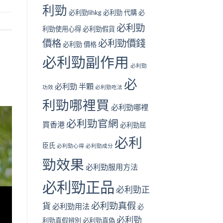
中
利勁
前
失
必利勁lihkg
必利勁 代購
必
必
效？
看
用
必利勁
利勁使用心得
必利勁假貨
的
家
價格
必利勁價錢
安
真
必利勁 價格
全
實
必利勁副作用
清
經
必利勁
單〉
驗
中
分
必
享〉
必利勁 半顆
功效
必利勁吃法
中
利勁哪裡買
必利勁哪裡
必利勁官網
買香港
必利勁屈
必利
臣氏
必利勁心得
必利勁成分
勁效果
必利勁服用方法
必利勁正品
必利勁正
必利勁真假
貨
必利勁用法
必
必利勁
利勁真假辨別
必利勁真偽