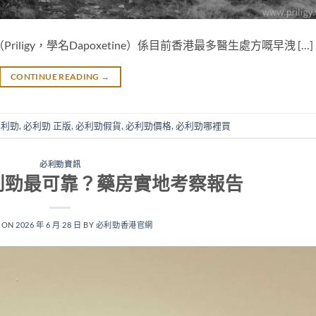
ligy，學名Dapoxetine）係目前香港最多醫生處方嘅早洩 […]
CONTINUE READING
→
必利勁
,
必利勁 正版
,
必利勁假貨
,
必利勁價格
,
必利勁哪裡買
必利勁資訊
利勁最可靠？藥房實地考察報告
 ON
2026 年 6 月 28 日
BY
必利勁香港官網