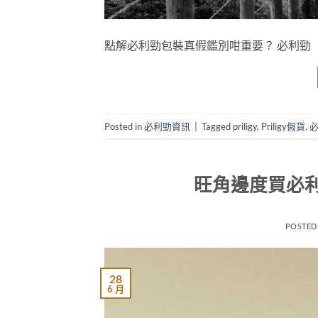
點解必利勁包裝真假鑑別咁重要？ 必利勁（Pri
Posted in
必利勁資訊
|
Tagged
priligy
,
Priligy假貨
,
旺角邊度買必
POSTED
28
6 月