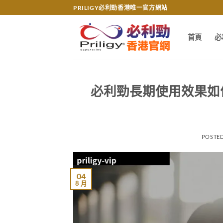
Skip
PRILIGY必利勁香港唯一官方網站
to
content
首頁
必
必利勁長期使用效果如
POSTE
04
8 月