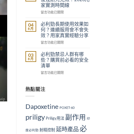
療
必
家實測時間線
程
睇
在
留言功能已關閉
要
肝
〈必
幾
腎
利
耐？
安
必利勁長期使用效果如
04
勁
2026
全
8 月
何？連續服用會不會失
幾
療
分
效？用家真實經驗分享
耐
程
析
在
留言功能已關閉
見
費
與
〈必
效？
用
正
利
服
與
必利勁禁忌人群有哪
貨
03
勁
用
購
購
8 月
些？購買前必看的安全
長
後
買
買
清單
期
幾
完
建
在
留言功能已關閉
使
耐
整
議〉
〈必
用
先
指
中
利
效
見
南〉
勁
熱點關注
果
效？
中
禁
如
2026
忌
何？
用
人
連
家
Dapoxetine
POXET-60
群
續
實
有
服
測
priligy
副作用
Priligy用法
哪
印
用
時
些？
會
間
必
延時產品
購
不
線〉
射精控制
度必利勁
買
會