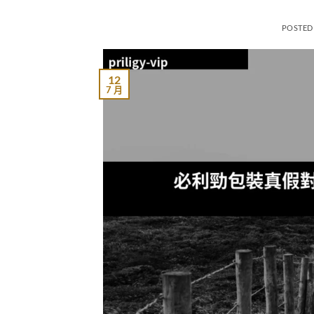
POSTED
12
7 月