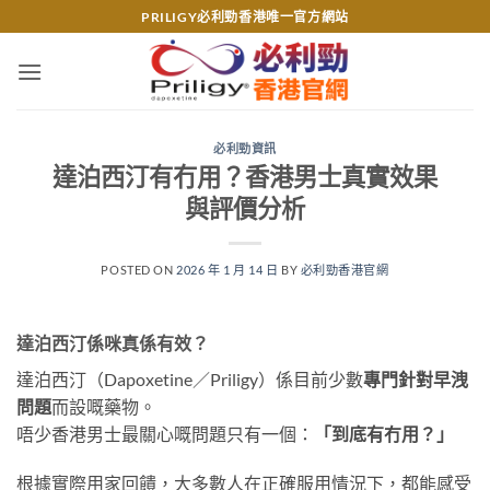
Skip
PRILIGY必利勁香港唯一官方網站
to
content
必利勁資訊
達泊西汀有冇用？香港男士真實效果
與評價分析
POSTED ON
2026 年 1 月 14 日
BY
必利勁香港官網
達泊西汀係咪真係有效？
達泊西汀（Dapoxetine／Priligy）係目前少數
專門針對早洩
問題
而設嘅藥物。
唔少香港男士最關心嘅問題只有一個：
「到底有冇用？」
根據實際用家回饋，大多數人在正確服用情況下，都能感受