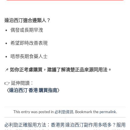
達泊西汀適合邊類人？
偶發或長期早洩
希望即時改善表現
唔想長期食藥人士
📌
如你正考慮購買，建議了解清楚正品來源同用法。
👉 延伸閱讀：
〈
達泊西汀 香港 購買指南
〉
This entry was posted in
必利勁資訊
. Bookmark the
permalink
.
必利勁正確服用方法：香港男
達泊西汀副作用多唔多？服用