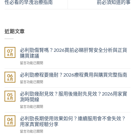
性必看的早洩治療指南
前必須知道的事
近期文章
必利勁傷腎嗎？2026買前必睇肝腎安全分析與正貨
07
8 月
購買建議
在
留言功能已關閉
〈必
利
必利勁療程要幾耐？2026療程費用與購買完整指南
06
勁
8 月
在
留言功能已關閉
傷
〈必
腎
利
必利勁幾耐見效？服用後幾耐先見效？2026用家實
05
嗎？
勁
8 月
測時間線
2026
療
買
在
留言功能已關閉
程
前
〈必
要
必
利
必利勁長期使用效果如何？連續服用會不會失效？
幾
04
睇
勁
耐？
8 月
用家真實經驗分享
肝
幾
2026
腎
在
留言功能已關閉
耐
療
安