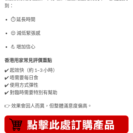
到：
⏱️ 延長時間
😌 減低緊張感
💪 增加信心
香港用家常見評價重點
✔️ 起效快（約 1–3 小時）
✔️ 唔需要每日食
✔️ 使用方式彈性
✔️ 對臨時需要特別有幫助
👉 效果會因人而異，但整體滿意度偏高。