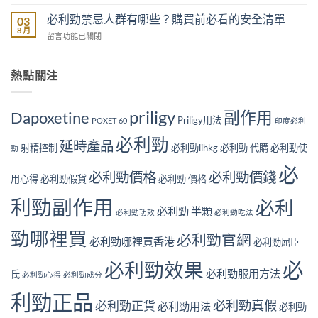
〈必
見
程
全
利
必利勁禁忌人群有哪些？購買前必看的安全清單
效？
03
費
分
勁
服
8 月
用
析
在
留言功能已關閉
長
用
與
與
〈必
期
後
購
正
利
使
幾
買
貨
勁
熱點關注
用
耐
完
購
禁
效
先
整
買
忌
果
見
指
建
人
如
priligy
副作用
Dapoxetine
效？
南〉
Priligy用法
議〉
群
POXET-60
印度必利
何？
2026
中
中
有
連
用
必利勁
延時產品
哪
射精控制
必利勁lihkg
必利勁 代購
必利勁使
續
勁
家
些？
服
實
必
購
用
必利勁價格
必利勁價錢
測
用心得
必利勁假貨
必利勁 價格
買
會
時
前
不
間
利勁副作用
必利
必
會
必利勁 半顆
線〉
必利勁功效
必利勁吃法
看
失
中
的
勁哪裡買
效？
必利勁官網
必利勁哪裡買香港
安
必利勁屈臣
用
全
家
必
必利勁效果
清
真
必利勁服用方法
氏
必利勁心得
必利勁成分
單〉
實
中
經
利勁正品
必利勁真假
必利勁正貨
必利勁用法
驗
必利勁
分