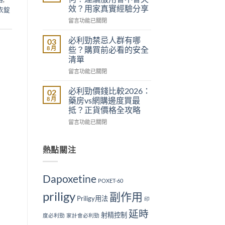
幾
療
效？用家真實經驗分享
衣錠
耐
程
在
留言功能已關閉
見
費
〈必
效？
用
利
服
與
必利勁禁忌人群有哪
03
勁
用
購
8 月
些？購買前必看的安全
長
後
買
清單
期
幾
完
在
留言功能已關閉
使
耐
整
〈必
用
先
指
利
效
見
必利勁價錢比較2026：
南〉
02
勁
果
效？
中
8 月
藥房vs網購邊度買最
禁
如
2026
抵？正貨價格全攻略
忌
何？
用
在
留言功能已關閉
人
連
家
〈必
群
續
實
利
有
服
測
勁
熱點關注
哪
用
時
價
些？
會
間
錢
購
不
線〉
比
買
會
中
Dapoxetine
POXET-60
較
前
失
2026：
必
效？
priligy
副作用
Priligy用法
藥
印
看
用
房
的
家
延時
射精控制
度必利勁
家計會必利勁
vs
安
真
網
全