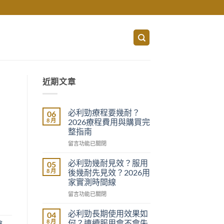
近期文章
必利勁療程要幾耐？
06
8 月
2026療程費用與購買完
整指南
在
留言功能已關閉
〈必
利
必利勁幾耐見效？服用
05
勁
8 月
後幾耐先見效？2026用
療
家實測時間線
程
在
留言功能已關閉
要
〈必
幾
利
耐？
必利勁長期使用效果如
04
勁
2026
8 月
何？連續服用會不會失
格
,