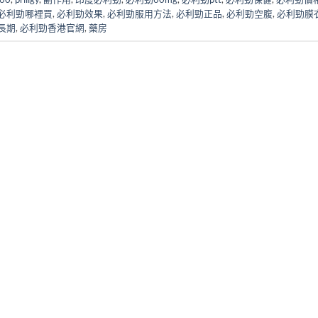
必利勁哪裡買
,
必利勁效果
,
必利勁服用方法
,
必利勁正品
,
必利勁空腹
,
必利勁膜
長期
,
必利勁香港官網
,
藥房