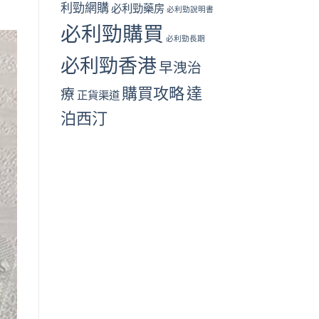
利勁網購
必利勁藥房
必利勁說明書
必利勁購買
必利勁長期
必利勁香港
早洩治
購買攻略
達
療
正貨渠道
泊西汀