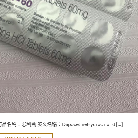
利勁 英文名稱：DapoxetineHydrochlorid […]
CONTINUE READING
→