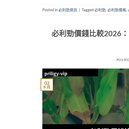
Posted in
必利勁資訊
|
Tagged
必利勁
,
必利勁價格
,
必利勁價錢比較2026
POSTE
02
8 月