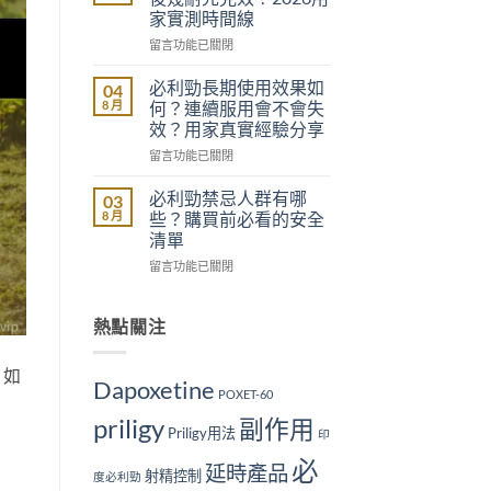
療
必
家實測時間線
程
睇
在
留言功能已關閉
要
肝
〈必
幾
腎
利
耐？
安
必利勁長期使用效果如
04
勁
2026
全
8 月
何？連續服用會不會失
幾
療
分
效？用家真實經驗分享
耐
程
析
在
留言功能已關閉
見
費
與
〈必
效？
用
正
利
服
與
必利勁禁忌人群有哪
貨
03
勁
用
購
購
8 月
些？購買前必看的安全
長
後
買
買
清單
期
幾
完
建
在
留言功能已關閉
使
耐
整
議〉
〈必
用
先
指
中
利
效
見
南〉
勁
熱點關注
果
效？
中
禁
如
2026
忌
何？
用
」如
人
連
家
Dapoxetine
POXET-60
群
續
實
有
服
測
priligy
副作用
Priligy用法
哪
印
用
時
些？
會
間
必
延時產品
購
不
線〉
射精控制
度必利勁
買
會