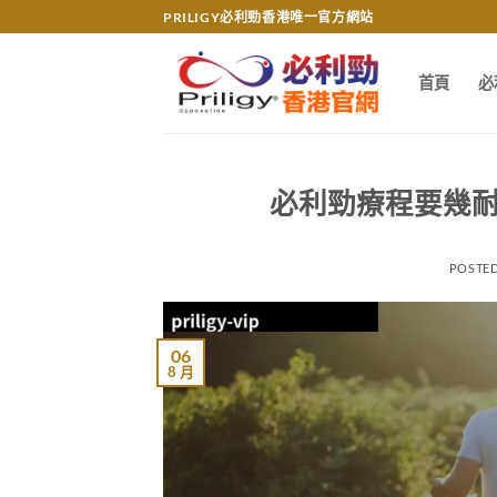
Skip
PRILIGY必利勁香港唯一官方網站
to
content
首頁
必
必利勁療程要幾耐
POSTE
06
8 月