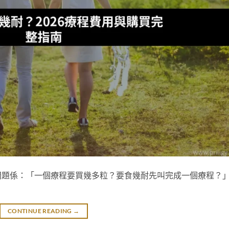
問題係：「一個療程要買幾多粒？要食幾耐先叫完成一個療程？
CONTINUE READING
→