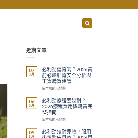
近期文章
必利勁傷腎嗎？2026買
07
8 月
前必睇肝腎安全分析與
正貨購買建議
在
留言功能已關閉
〈必
利
必利勁療程要幾耐？
06
勁
8 月
2026療程費用與購買完
傷
整指南
腎
在
留言功能已關閉
嗎？
〈必
2026
利
買
必利勁幾耐見效？服用
05
勁
前
8 月
後幾耐先見效？2026用