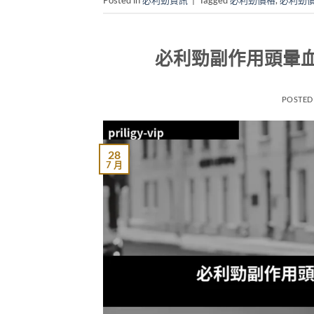
Posted in
必利勁資訊
|
Tagged
必利勁價格
,
必利勁
必利勁副作用頭暈
POSTED
28
7 月