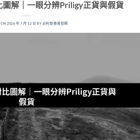
解｜一眼分辨Priligy正貨與假貨
 ON
2026 年 7 月 12 日
BY
必利勁香港官網