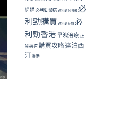
必
網購
必利勁藥房
必利勁說明書
利勁購買
必
必利勁長期
利勁香港
早洩治療
正
購買攻略
達泊西
貨渠道
汀
香港